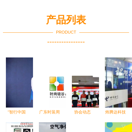
产品列表
PRODUCT
----------------
“智行中国
广东时装周
协会动态
炜腾达科技
2026”走进
丨美国硅谷
┃ 网络空
助力广东物
珠海,政企
的直男还在
间安全服务
联网产品插