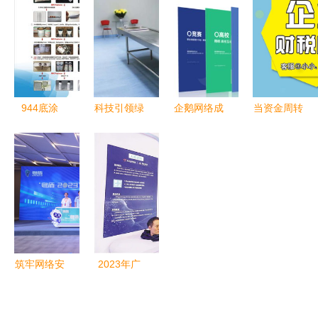
同频共筑智
写代码, 广
能力等级评
上天翼的翅
能新底座
东的硅谷男
定审核员培
膀——广东
却能如此时
训班在我会
网络技术服
尚! #### 广
举办
务的创新实
东网络技术
践
944底涂
科技引领绿
企鹅网络成
当资金周转
服务
剂、胶带底
色葬礼 广
功入围中国
不灵时，商
涂剂与助粘
东网络技术
移动广东分
标贷款成了
剂 3M94的
服务赋能环
公司dict业
最后的避风
理想替代方
保殡葬设备
务合作商，
港
案
用品推介
助力区域数
字化转型
筑牢网络安
2023年广
全防火墙
东省网络安
——“粤
全宣传周启