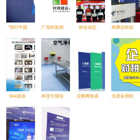
“智行中国
广东时装周
协会动态
炜腾达科技
2026”走进
丨美国硅谷
┃ 网络空
助力广东物
珠海,政企
的直男还在
间安全服务
联网产品插
同频共筑智
写代码, 广
能力等级评
上天翼的翅
能新底座
东的硅谷男
定审核员培
膀——广东
却能如此时
训班在我会
网络技术服
尚! #### 广
举办
务的创新实
东网络技术
践
944底涂
科技引领绿
企鹅网络成
当资金周转
服务
剂、胶带底
色葬礼 广
功入围中国
不灵时，商
涂剂与助粘
东网络技术
移动广东分
标贷款成了
剂 3M94的
服务赋能环
公司dict业
最后的避风
理想替代方
保殡葬设备
务合作商，
港